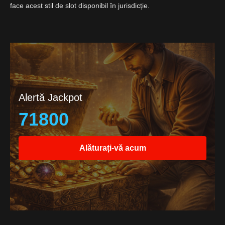
face acest stil de slot disponibil în jurisdicție.
Alertă Jackpot
71800
Alăturați-vă acum