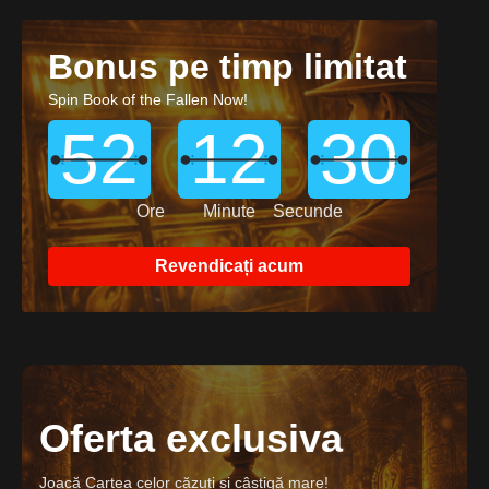
Bonus pe timp limitat
Spin Book of the Fallen Now!
52
12
28
Ore
Minute
Secunde
Revendicați acum
Oferta exclusiva
Joacă Cartea celor căzuți și câștigă mare!