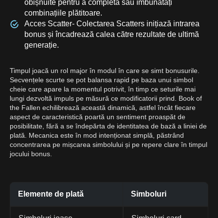
obișnuite pentru a completa sau îmbunătăți
combinațiile plătitoare.
Acces Scatter- Colectarea Scatters inițiază intrarea
bonus și încadrează calea către rezultate de ultimă
generație.
Timpul joacă un rol major în modul în care se simt bonusurile.
Secvențele scurte se pot balansa rapid pe baza unui simbol
cheie care apare la momentul potrivit, în timp ce seturile mai
lungi dezvoltă impuls pe măsură ce modificatorii prind. Book of
the Fallen echilibrează această dinamică, astfel încât fiecare
aspect de caracteristică poartă un sentiment proaspăt de
posibilitate, fără a se îndepărta de identitatea de bază a liniei de
plată. Mecanica este în mod intenționat simplă, păstrând
concentrarea pe mișcarea simbolului și pe repere clare în timpul
jocului bonus.
Elemente de plată
Simboluri