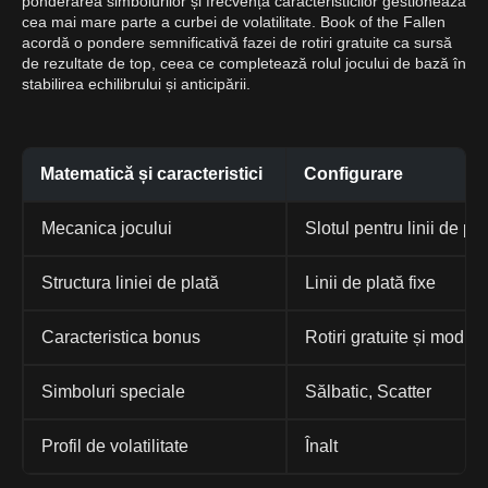
ponderarea simbolurilor și frecvența caracteristicilor gestionează
cea mai mare parte a curbei de volatilitate. Book of the Fallen
acordă o pondere semnificativă fazei de rotiri gratuite ca sursă
de rezultate de top, ceea ce completează rolul jocului de bază în
stabilirea echilibrului și anticipării.
Matematică și caracteristici
Configurare
Mecanica jocului
Slotul pentru linii de pla
Structura liniei de plată
Linii de plată fixe
Caracteristica bonus
Rotiri gratuite și modific
Simboluri speciale
Sălbatic, Scatter
Profil de volatilitate
Înalt