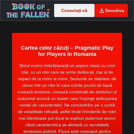
Conectați-vă
Descărca
Cartea celor căzuți – Pragmatic Play
for Players in Romania
Slotul nostru îmbrățișează un aspect clasic cu cinci
role, cu un ritm care se simte deliberat, clar și de
impact de la rotire la rotire. Sesiunile se stabilesc de
obicei într-un ritm în care rotirile jocului de bază
creează tensiune, creează combinații de simboluri și
ocazional aruncă un teaser care împinge anticiparea
rundei de caracteristici. Ne concentrăm pe o curbă
de volatilitate ridicată, astfel încât întinderile de rotiri
mai silențioase pot duce la explozii puternice atunci
când caracteristica se aliniază cu rezultatele
simbolului potrivit. Fluxul este conceput pentru