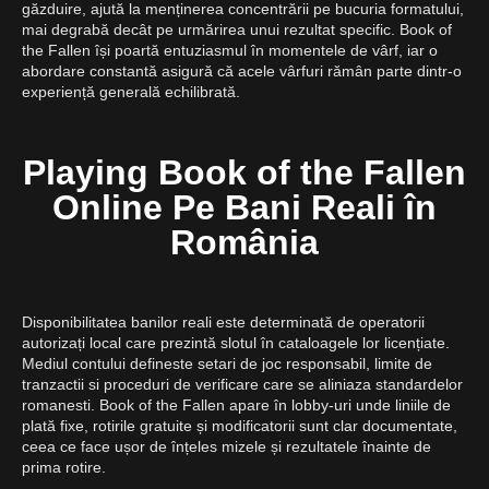
găzduire, ajută la menținerea concentrării pe bucuria formatului,
mai degrabă decât pe urmărirea unui rezultat specific. Book of
the Fallen își poartă entuziasmul în momentele de vârf, iar o
abordare constantă asigură că acele vârfuri rămân parte dintr-o
experiență generală echilibrată.
Playing Book of the Fallen
Online Pe Bani Reali în
România
Disponibilitatea banilor reali este determinată de operatorii
autorizați local care prezintă slotul în cataloagele lor licențiate.
Mediul contului defineste setari de joc responsabil, limite de
tranzactii si proceduri de verificare care se aliniaza standardelor
romanesti. Book of the Fallen apare în lobby-uri unde liniile de
plată fixe, rotirile gratuite și modificatorii sunt clar documentate,
ceea ce face ușor de înțeles mizele și rezultatele înainte de
prima rotire.