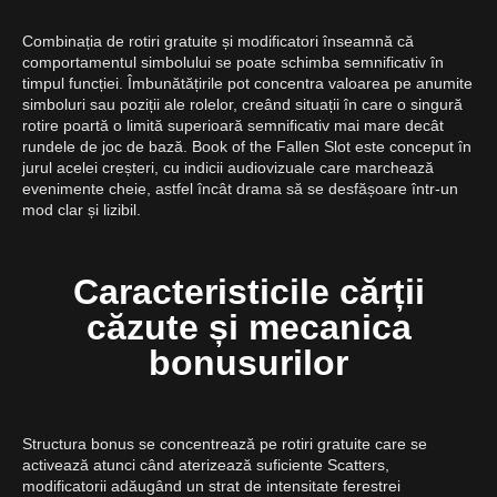
Combinația de rotiri gratuite și modificatori înseamnă că
comportamentul simbolului se poate schimba semnificativ în
timpul funcției. Îmbunătățirile pot concentra valoarea pe anumite
simboluri sau poziții ale rolelor, creând situații în care o singură
rotire poartă o limită superioară semnificativ mai mare decât
rundele de joc de bază. Book of the Fallen Slot este conceput în
jurul acelei creșteri, cu indicii audiovizuale care marchează
evenimente cheie, astfel încât drama să se desfășoare într-un
mod clar și lizibil.
Caracteristicile cărții
căzute și mecanica
bonusurilor
Structura bonus se concentrează pe rotiri gratuite care se
activează atunci când aterizează suficiente Scatters,
modificatorii adăugând un strat de intensitate ferestrei