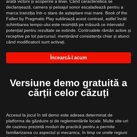
arată victorii și acoperire a liniei. Când caracteristica se
declanșează, camera și peisajul sonor escaladează pentru a
marca tranziția într-o stare de așteptare mai mare. Book of the
Fallen by Pragmatic Play subliniază acest contrast, astfel încât
schimbarea tempo-ului este resimțită pe măsură ce intervalul
potențial pentru rezultate se extinde. Controalele rămân active și
receptive pe tot parcursul, menținând consistența chiar și atunci
când modificatorii sunt activați.
Încearcă-l acum
Versiune demo gratuită a
cărții celor căzuți
Accesul la jocul în stil demo este adesea determinat de
platforma de găzduire și de reglementările locale. Multe site-uri
de cazinou prezintă moduri de practică pentru a permite
familiarizarea cu aspectul și mecanica, în timp ce unele regiuni