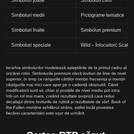
Simboluri joase
Simboluri card
Simboluri medii
Pictograme tematice
Simboluri înalte
Simboluri premium
Simboluri speciale
Wild – înlocuitori; Scatte
Ierarhia simbolurilor modelează așteptările de la primul cadru al
oricărei rotiri. Simbolurile premium oferă lovituri de linie de nivel
superior, în timp ce rangurile cărților mențin frecvența și mențin
câștigurile mai mici care apar pe o cadență obișnuită. Când
modificatorii sunt vii, chiar și pozițiile de nivel mediu pot intra
într-un rol mai mare, creând rezultate surpriză care reduc
decalajul dintre loviturile de rutină și rezultatele de vârf. Book of
the Fallen menține echilibrul strâns, astfel încât povestea
fiecărei caracteristici este ușor de urmărit.