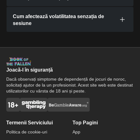
Cum afectează volatilitatea senzația de
sesiune
Joacă-l în siguranță
Dacă observați simptome de dependență de jocuri de noroc,
solicitați ajutor de la un profesionist. Acest site web este destinat
utilizatorilor cu vârsta de 18 ani și peste.
Termenii Serviciului
Top Pagini
Politica de cookie-uri
App