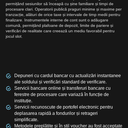
permițând sesiunilor să înceapă cu șine familiare și timpi de
procesare clari. Operatorii publică praguri minime și maxime per
tranzacție, alături de orice taxe și intervale de timp medii pentru
finalizare. Instrumentele interne de cont sunt o adăugare
comună, permițând plafoane de depozit, limite de pariere și
verificări de realitate care creează un mediu favorabil pentru
jocul slot.
Depuneri cu cardul bancar cu actualizări instantanee
ale soldului și verificări standard de verificare.
Servicii bancare online și transferuri bancare cu
ferestre de procesare care variază în funcție de
instituție.
Servicii recunoscute de portofel electronic pentru
deplasarea rapidă a fondurilor și retrageri
simplificate.
Metodele preplătite și în stil voucher au fost acceptate