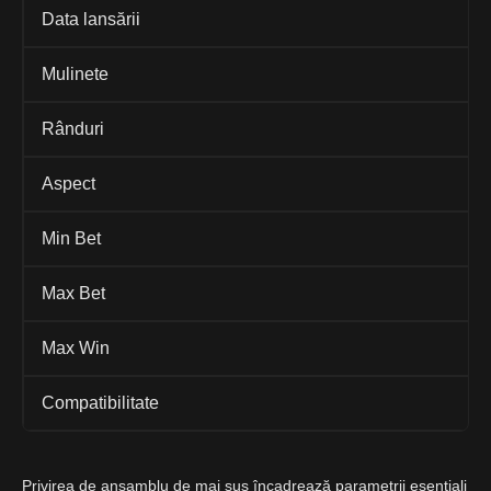
Data lansării
Mulinete
Rânduri
Aspect
Min Bet
Max Bet
Max Win
Compatibilitate
Privirea de ansamblu de mai sus încadrează parametrii esențiali