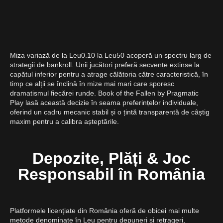
Miza variază de la Leu0.10 la Leu50 acoperă un spectru larg de
strategii de bankroll. Unii jucători preferă secvențe extinse la
capătul inferior pentru a atrage călătoria către caracteristică, în
timp ce alții se înclină în mize mai mari care sporesc
dramatismul fiecărei runde. Book of the Fallen by Pragmatic
Play lasă această decizie în seama preferințelor individuale,
oferind un cadru mecanic stabil și o țintă transparentă de câștig
maxim pentru a calibra așteptările.
Depozite, Plăți & Joc
Responsabil în România
Platformele licențiate din România oferă de obicei mai multe
metode denominate în Leu pentru depuneri și retrageri,