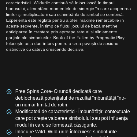
caracteristicii. Wildurile continuă să înlocuiască în timpul
bonusului, alimentând momentele de sinergie în care acoperirea
liniilor și multiplicatorii sau schimbările de simbol se combină.
Experiența este reglată pentru a oferi maxime remarcabile în
aceste secvențe, în timp ce fluxul jocului de bază menține
anticiparea în creștere prin aproape rateuri și aliniamente
parțiale ale simbolurilor. Book of the Fallen by Pragmatic Play
folosește asta dus-întors pentru a crea povești de sesiune
distinctive cu câteva crescendo decisive.
Free Spins Core- O rundă dedicată care
deblochează potențialul de rezultat îmbunătățit într-
un număr limitat de rotiri.
Modificatori de caracteristici- Îmbunătățiri contextuale
care pot crește valoarea simbolului sau pot influența
modul în care se formează câștigurile.
Înlocuire Wild- Wild-urile înlocuiesc simbolurile