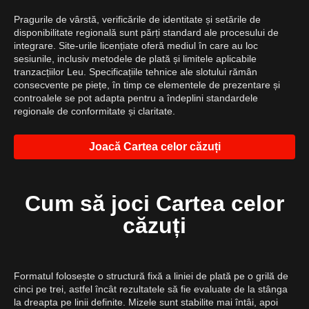
Pragurile de vârstă, verificările de identitate și setările de
disponibilitate regională sunt părți standard ale procesului de
integrare. Site-urile licențiate oferă mediul în care au loc
sesiunile, inclusiv metodele de plată și limitele aplicabile
tranzacțiilor Leu. Specificațiile tehnice ale slotului rămân
consecvente pe piețe, în timp ce elementele de prezentare și
controalele se pot adapta pentru a îndeplini standardele
regionale de conformitate și claritate.
Joacă Cartea celor căzuți
Cum să joci Cartea celor
căzuți
Formatul folosește o structură fixă a liniei de plată pe o grilă de
cinci pe trei, astfel încât rezultatele să fie evaluate de la stânga
la dreapta pe linii definite. Mizele sunt stabilite mai întâi, apoi