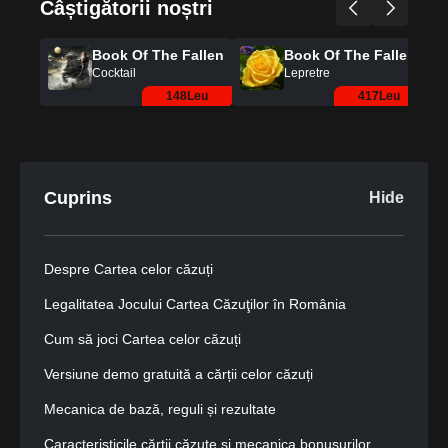
Câștigătorii noștri
Book Of The Fallen
Book Of The Fallen
Cocktail
Lepretre
148Leu
417Leu
Cuprins
Hide
Despre Cartea celor căzuți
Legalitatea Jocului Cartea Căzuţilor în România
Cum să joci Cartea celor căzuți
Versiune demo gratuită a cărții celor căzuți
Mecanica de bază, reguli și rezultate
Caracteristicile cărții căzute și mecanica bonusurilor